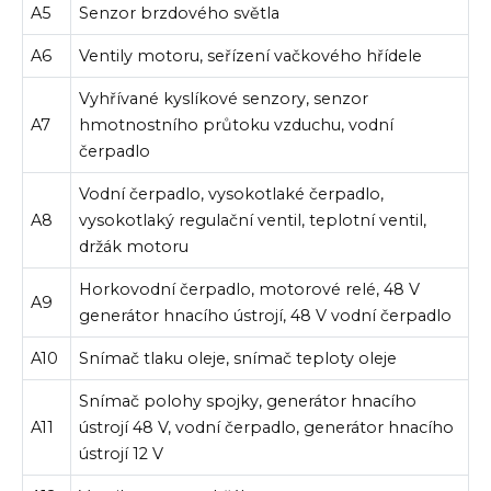
A5
Senzor brzdového světla
A6
Ventily motoru, seřízení vačkového hřídele
Vyhřívané kyslíkové senzory, senzor
A7
hmotnostního průtoku vzduchu, vodní
čerpadlo
Vodní čerpadlo, vysokotlaké čerpadlo,
A8
vysokotlaký regulační ventil, teplotní ventil,
držák motoru
Horkovodní čerpadlo, motorové relé, 48 V
A9
generátor hnacího ústrojí, 48 V vodní čerpadlo
A10
Snímač tlaku oleje, snímač teploty oleje
Snímač polohy spojky, generátor hnacího
A11
ústrojí 48 V, vodní čerpadlo, generátor hnacího
ústrojí 12 V