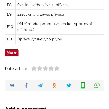
E8
Světlo levého závěsu přívěsu
E9
Zásuvka pro závěs přívěsu
Řídicí modul pohonu všech kol, sportovní
E10
diferenciál
E11
Úprava výfukových plynů
Rate article
Add a comment