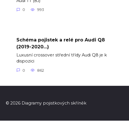
Audi TT (8J)
0
993
Schéma pojistek a relé pro Audi Q8
(2019-2020…)
Luxusní crossover střední třídy Audi Q8 je k
dispozici
0
862
© 2026 Diagramy pojistkových skříněk