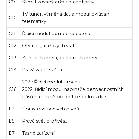
C9
Klimatizovaný držák na pohárky
TV tuner, výměna dat a modul ovládání
C10
telematiky
C11
Řídicí modul pomocné baterie
C12
Otvírač garážových vrat
C13
Zpětná kamera, periferní kamery
C14
Pravá zadní světla
2021: Řídicí modul airbagu
C16
2022: Řídicí modul napínače bezpečnostních
pásů na straně předního spolujezdce
E3
Úprava výfukových plynů
E5
Pravé světlo přívěsu
E7
Tažné zařízení