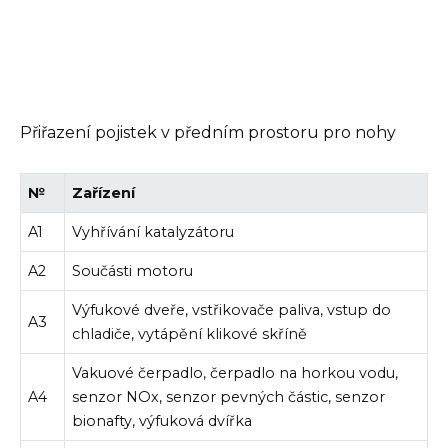
Přiřazení pojistek v předním prostoru pro nohy
№
Zařízení
A1
Vyhřívání katalyzátoru
A2
Součásti motoru
Výfukové dveře, vstřikovače paliva, vstup do
A3
chladiče, vytápění klikové skříně
Vakuové čerpadlo, čerpadlo na horkou vodu,
A4
senzor NOx, senzor pevných částic, senzor
bionafty, výfuková dvířka