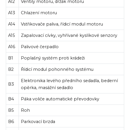
A12
Ventily motoru, držák motoru
A13
Chlazení motoru
A14
Vstřikovače paliva, řídicí modul motoru
A15
Zapalovací cívky, vyhřívané kyslíkové senzory
A16
Palivové čerpadlo
B1
Poplašný systém proti krádeži
B2
Řídicí modul pohonného systému
Elektronika levého předního sedadla, bederní
B3
opěrka, masážní sedadlo
B4
Páka voliče automatické převodovky
B5
Roh
B6
Parkovací brzda