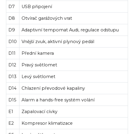
D7
USB připojení
D8
Otvírač garážových vrat
D9
Adaptivní tempomat Audi, regulace odstupu
D10
Vnější zvuk, aktivní plynový pedál
D11
Přední kamera
D12
Pravý světlomet
D13
Levý světlomet
D14
Chlazení převodové kapaliny
D15
Alarm a hands-free systém volání
E1
Zapalovací cívky
E2
Kompresor klimatizace