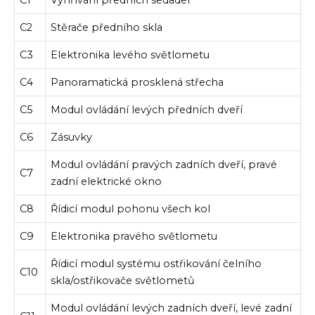
C2
Stěrače předního skla
C3
Elektronika levého světlometu
C4
Panoramatická prosklená střecha
C5
Modul ovládání levých předních dveří
C6
Zásuvky
Modul ovládání pravých zadních dveří, pravé
C7
zadní elektrické okno
C8
Řídicí modul pohonu všech kol
C9
Elektronika pravého světlometu
Řídicí modul systému ostřikování čelního
C10
skla/ostřikovače světlometů
Modul ovládání levých zadních dveří, levé zadní