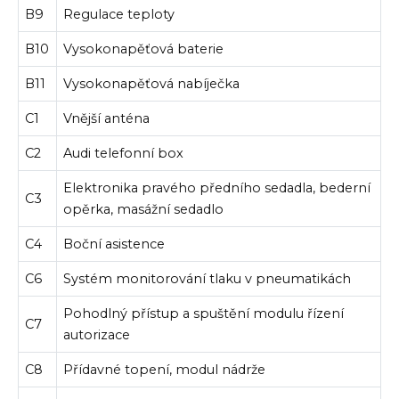
B9
Regulace teploty
B10
Vysokonapěťová baterie
B11
Vysokonapěťová nabíječka
C1
Vnější anténa
C2
Audi telefonní box
Elektronika pravého předního sedadla, bederní
C3
opěrka, masážní sedadlo
C4
Boční asistence
C6
Systém monitorování tlaku v pneumatikách
Pohodlný přístup a spuštění modulu řízení
C7
autorizace
C8
Přídavné topení, modul nádrže