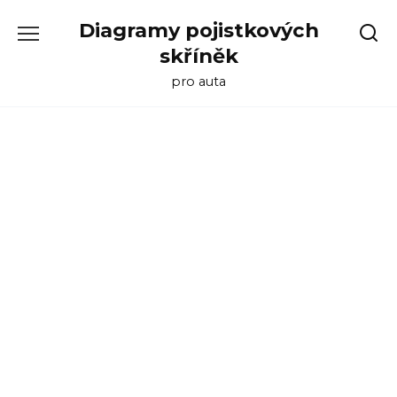
Skip
Diagramy pojistkových
to
content
skříněk
pro auta