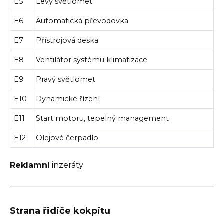
E5
Levý světlomet
E6
Automatická převodovka
E7
Přístrojová deska
E8
Ventilátor systému klimatizace
E9
Pravý světlomet
E10
Dynamické řízení
E11
Start motoru, tepelný management
E12
Olejové čerpadlo
Reklamní
inzeráty
Strana řidiče kokpitu