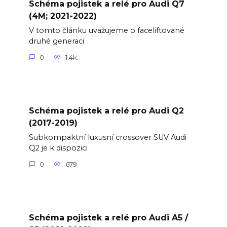
Schéma pojistek a relé pro Audi Q7
(4M; 2021-2022)
V tomto článku uvažujeme o faceliftované
druhé generaci
0
1.4k.
Schéma pojistek a relé pro Audi Q2
(2017-2019)
Subkompaktní luxusní crossover SUV Audi
Q2 je k dispozici
0
679
Schéma pojistek a relé pro Audi A5 /