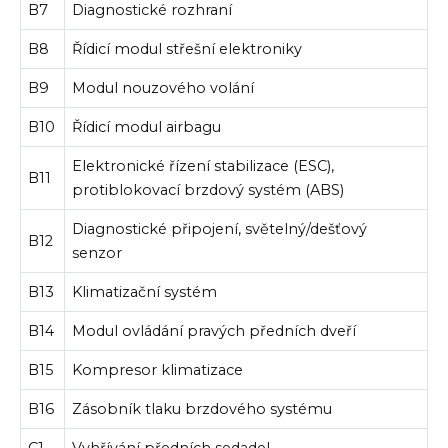
B7
Diagnostické rozhraní
B8
Řídicí modul střešní elektroniky
B9
Modul nouzového volání
B10
Řídicí modul airbagu
Elektronické řízení stabilizace (ESC),
B11
protiblokovací brzdový systém (ABS)
Diagnostické připojení, světelný/dešťový
B12
senzor
B13
Klimatizační systém
B14
Modul ovládání pravých předních dveří
B15
Kompresor klimatizace
B16
Zásobník tlaku brzdového systému
C1
Vyhřívání předních sedadel