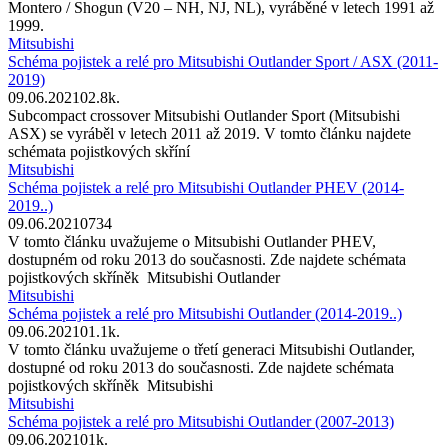
Montero / Shogun (V20 – NH, NJ, NL), vyráběné v letech 1991 až
1999.
Mitsubishi
Schéma pojistek a relé pro Mitsubishi Outlander Sport / ASX (2011-
2019)
09.06.2021
0
2.8k.
Subcompact crossover Mitsubishi Outlander Sport (Mitsubishi
ASX) se vyráběl v letech 2011 až 2019. V tomto článku najdete
schémata pojistkových skříní
Mitsubishi
Schéma pojistek a relé pro Mitsubishi Outlander PHEV (2014-
2019..)
09.06.2021
0
734
V tomto článku uvažujeme o Mitsubishi Outlander PHEV,
dostupném od roku 2013 do současnosti. Zde najdete schémata
pojistkových skříněk Mitsubishi Outlander
Mitsubishi
Schéma pojistek a relé pro Mitsubishi Outlander (2014-2019..)
09.06.2021
0
1.1k.
V tomto článku uvažujeme o třetí generaci Mitsubishi Outlander,
dostupné od roku 2013 do současnosti. Zde najdete schémata
pojistkových skříněk Mitsubishi
Mitsubishi
Schéma pojistek a relé pro Mitsubishi Outlander (2007-2013)
09.06.2021
0
1k.