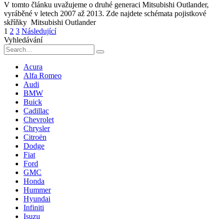
V tomto článku uvažujeme o druhé generaci Mitsubishi Outlander,
vyráběné v letech 2007 až 2013. Zde najdete schémata pojistkové
skříňky Mitsubishi Outlander
Stránkování
1
2
3
Následující
příspěvků
Vyhledávání
Search
for:
Acura
Alfa Romeo
Audi
BMW
Buick
Cadillac
Chevrolet
Chrysler
Citroën
Dodge
Fiat
Ford
GMC
Honda
Hummer
Hyundai
Infiniti
Isuzu