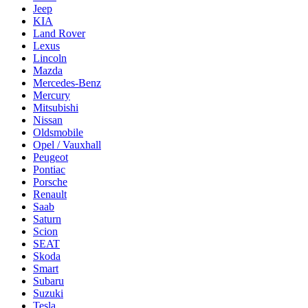
Jeep
KIA
Land Rover
Lexus
Lincoln
Mazda
Mercedes-Benz
Mercury
Mitsubishi
Nissan
Oldsmobile
Opel / Vauxhall
Peugeot
Pontiac
Porsche
Renault
Saab
Saturn
Scion
SEAT
Skoda
Smart
Subaru
Suzuki
Tesla