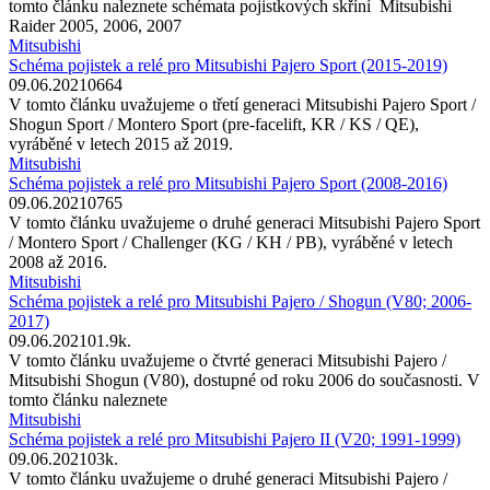
tomto článku naleznete schémata pojistkových skříní Mitsubishi
Raider 2005, 2006, 2007
Mitsubishi
Schéma pojistek a relé pro Mitsubishi Pajero Sport (2015-2019)
09.06.2021
0
664
V tomto článku uvažujeme o třetí generaci Mitsubishi Pajero Sport /
Shogun Sport / Montero Sport (pre-facelift, KR / KS / QE),
vyráběné v letech 2015 až 2019.
Mitsubishi
Schéma pojistek a relé pro Mitsubishi Pajero Sport (2008-2016)
09.06.2021
0
765
V tomto článku uvažujeme o druhé generaci Mitsubishi Pajero Sport
/ Montero Sport / Challenger (KG / KH / PB), vyráběné v letech
2008 až 2016.
Mitsubishi
Schéma pojistek a relé pro Mitsubishi Pajero / Shogun (V80; 2006-
2017)
09.06.2021
0
1.9k.
V tomto článku uvažujeme o čtvrté generaci Mitsubishi Pajero /
Mitsubishi Shogun (V80), dostupné od roku 2006 do současnosti. V
tomto článku naleznete
Mitsubishi
Schéma pojistek a relé pro Mitsubishi Pajero II (V20; 1991-1999)
09.06.2021
0
3k.
V tomto článku uvažujeme o druhé generaci Mitsubishi Pajero /