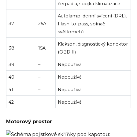
čerpadla, spojka klimatizace
Autolamp, denní svícení (DRL),
37
25A
Flash-to-pass, spínač
světlometů
Klakson, diagnostický konektor
38
15A
(OBD II)
39
–
Nepoužívá
40
–
Nepoužívá
41
–
Nepoužívá
42
Nepoužívá
Motorový prostor