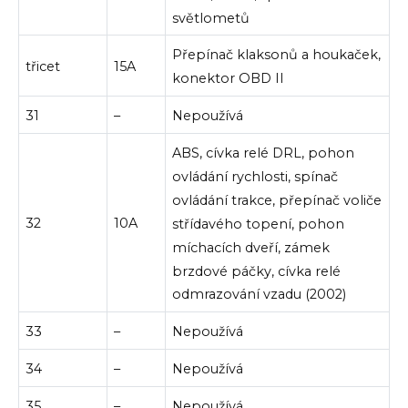
světlometů
Přepínač klaksonů a houkaček,
třicet
15A
konektor OBD II
31
–
Nepoužívá
ABS, cívka relé DRL, pohon
ovládání rychlosti, spínač
ovládání trakce, přepínač voliče
32
10A
střídavého topení, pohon
míchacích dveří, zámek
brzdové páčky, cívka relé
odmrazování vzadu (2002)
33
–
Nepoužívá
34
–
Nepoužívá
35
–
Nepoužívá