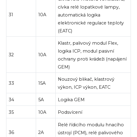
cívka relé lopatkové lampy,
31
10A
automatická logika
elektronické regulace teploty
(EATC)
Klastr, palivový modul Flex,
logika ICP, modul pasivní
32
10A
ochrany proti krádeži (napájení
GEM)
Nouzový blikač, klastrový
33
15A
výkon, ICP výkon, EATC
34
5A
Logika GEM
35
10A
Podsvícení
Relé řídicího modulu hnacího
36
2A
ústrojí (PCM), relé palivového