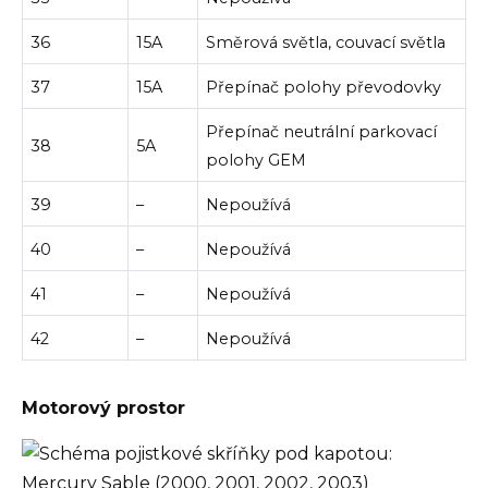
36
15A
Směrová světla, couvací světla
37
15A
Přepínač polohy převodovky
Přepínač neutrální parkovací
38
5A
polohy GEM
39
–
Nepoužívá
40
–
Nepoužívá
41
–
Nepoužívá
42
–
Nepoužívá
Motorový prostor