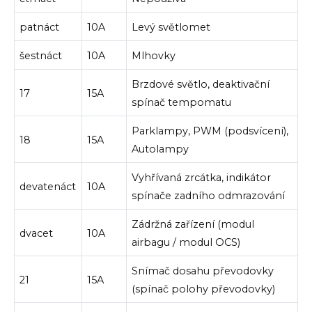
patnáct
10A
Levý světlomet
šestnáct
10A
Mlhovky
Brzdové světlo, deaktivační
17
15A
spínač tempomatu
Parklampy, PWM (podsvícení),
18
15A
Autolampy
Vyhřívaná zrcátka, indikátor
devatenáct
10A
spínače zadního odmrazování
Zádržná zařízení (modul
dvacet
10A
airbagu / modul OCS)
Snímač dosahu převodovky
21
15A
(spínač polohy převodovky)