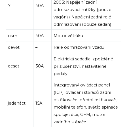
2003: Napájení zadní
7
40A
odmrazovací mřížky (pouze
vagón) / Napájení zadní relé
odmrazování (pouze sedan)
osm
40A
Motor větráku
devět
–
Relé odmrazování vzadu
Elektrická sedadla, zpožděné
deset
30A
příslušenství, nastavitelné
pedály
Integrovaný ovládací panel
(ICP), ovládání stěračů zadní
ostřikovače, přední ostřikovač,
jedenáct
15A
mobilní telefon, světlo spínače
spolujezdce, GEM, motor
zadního stěrače