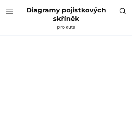
Skip
Diagramy pojistkových
to
content
skříněk
pro auta