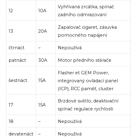
Vyhřívaná zrcátka, spínač
12
10A
zadního odmrazování
Zapalovač cigaret, zásuvka
13
20A
pomocného napájení
čtrnáct
–
Nepoužívá
patnáct
30A
Motor předního stěrače
Flasher et GEM Power,
šestnáct
15A
integrovaný ovládací panel
(ICP), RCC paměť, cluster
Brzdové světlo, deaktivační
17
15A
spínač regulace rychlosti
18
–
Nepoužívá
devatenáct
–
Nepoužívá