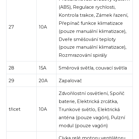
(ABS), Regulace rychlosti,
Kontrola trakce, Zámek řazení,
Přepínač funkce klimatizace
27
10A
(pouze manuální klimatizace),
Dveře směšování teploty
(pouze manuální klimatizace),
Rozmrazování spirály
28
15A
Směrová světla, couvací světla
29
20A
Zapalovač
Zdvořilostní osvětlení, Spořič
baterie, Elektrická zrcátka,
třicet
10A
Trunkové světlo, Elektrická
anténa (pouze vagón), Pulzní
modul (pouze vagón)
Cívka relé motoru ventilátoru,