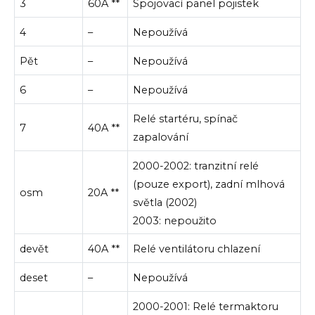
3
60A **
Spojovací panel pojistek
4
–
Nepoužívá
Pět
–
Nepoužívá
6
–
Nepoužívá
Relé startéru, spínač
7
40A **
zapalování
2000-2002: tranzitní relé
(pouze export), zadní mlhová
osm
20A **
světla (2002)
2003: nepoužito
devět
40A **
Relé ventilátoru chlazení
deset
–
Nepoužívá
2000-2001: Relé termaktoru