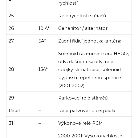
rychlostí
25
–
Relé rychlosti stěračů
26
10 A*
Generátor / alternátor
27
5A*
Zadní řídicí jednotka, anténa
Solenoid řazení senzoru HEGO,
odvzdušnění kazety, relé
28
15A*
spojky klimatizace, solenoid
bypassu tepelného spínače
(2001-2002)
29
–
Parkovací relé stěračů
třicet
–
Relé palivového čerpadla
31
–
Výkonové relé PCM
2000-2001: Vysokorychlostní