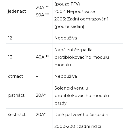
(pouze FFV)
20A **
jedenáct
2002: Nepoužívá se
50A **
2003: Zadní odmrazování
(pouze sedan)
12
–
Nepoužívá
Napájení čerpadla
13
40A **
protiblokovacího modulu
modulu
čtrnáct
–
Nepoužívá
Solenoid ventilu
patnáct
20A*
protiblokovacího modulu
brzdy
šestnáct
20A*
Relé palivového čerpadla
2000-2001: zadní řídicí