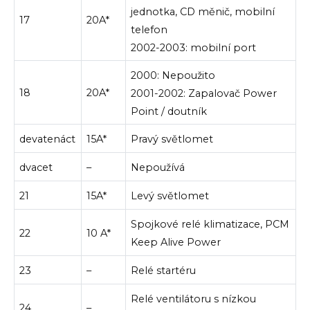
jednotka, CD měnič, mobilní
17
20A*
telefon
2002-2003: mobilní port
2000: Nepoužito
18
20A*
2001-2002: Zapalovač Power
Point / doutník
devatenáct
15A*
Pravý světlomet
dvacet
–
Nepoužívá
21
15A*
Levý světlomet
Spojkové relé klimatizace, PCM
22
10 A*
Keep Alive Power
23
–
Relé startéru
Relé ventilátoru s nízkou
24
–