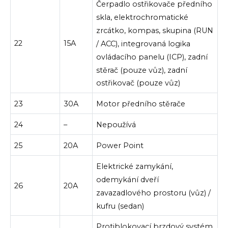
Čerpadlo ostřikovače předního
skla, elektrochromatické
zrcátko, kompas, skupina (RUN
22
15A
/ ACC), integrovaná logika
ovládacího panelu (ICP), zadní
stěrač (pouze vůz), zadní
ostřikovač (pouze vůz)
23
30A
Motor předního stěrače
24
–
Nepoužívá
25
20A
Power Point
Elektrické zamykání,
odemykání dveří
26
20A
zavazadlového prostoru (vůz) /
kufru (sedan)
Protiblokovací brzdový systém