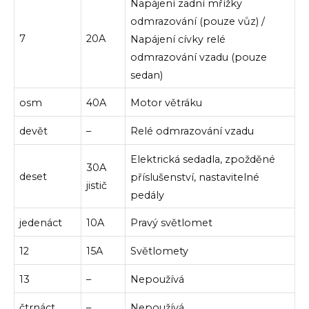
Napájení zadní mřížky
odmrazování (pouze vůz) /
7
20A
Napájení cívky relé
odmrazování vzadu (pouze
sedan)
osm
40A
Motor větráku
devět
–
Relé odmrazování vzadu
Elektrická sedadla, zpožděné
30A
deset
příslušenství, nastavitelné
jistič
pedály
jedenáct
10A
Pravý světlomet
12
15A
Světlomety
13
–
Nepoužívá
čtrnáct
–
Nepoužívá