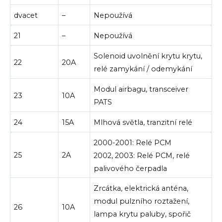
dvacet
–
Nepoužívá
21
–
Nepoužívá
Solenoid uvolnění krytu krytu,
22
20A
relé zamykání / odemykání
Modul airbagu, transceiver
23
10A
PATS
24
15A
Mlhová světla, tranzitní relé
2000-2001: Relé PCM
25
2A
2002, 2003: Relé PCM, relé
palivového čerpadla
Zrcátka, elektrická anténa,
modul pulzního roztažení,
26
10A
lampa krytu paluby, spořič